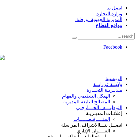
اتصل بنا
وزارة التجارة
المديرية الجهوية -ورقلة-
مواقع القطاع
Facebook
الرئيسية
ولايــة غردايــة
مـديـريـة التجــارة
الهيكل التنظيمي والمهام
المصالح التابعة للمديرية
التوظيـــف الخـــارجـي
إعلانـات المديـريـة
المنــــاقـصـــــات
اتصــل بنـــا
الاشراف، المراسلة
العنـــوان الإداري
والموقع
الهاتف، الفاكس، الموقع