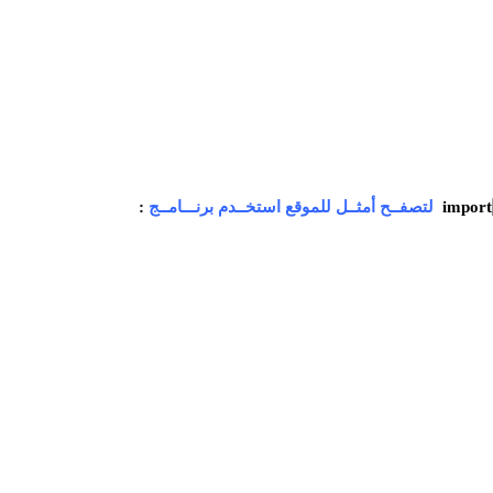
لتصفــح أمثــل للموقع استخــدم برنـــامــج
: