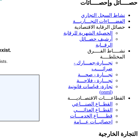
حصــــائل وإحصــــائات
نشاط السجل التجاري
الفضــــاءات التجـــاريـــة
حصائل الرقابة الاقتصادية
الحصيلة الشهرية للرقابة
أرشيف حصــائل
الرقــابة
نشــــاط الفــــرق
المختلطــــة
تجـــارة-جمـــارك -
ضرائــــب
تجـــارة - صحـــة
تجـــارة - فلاحـــة
تجارة- قياسات قانونية
(onml)
القطاعــــات الاقتصــاديــــة
القطــاع الصنـــاعي
القطــاع الغذائــــي
قطـــــاع الخدمـــات
احصائيــات عـــامة
التجارة الخارجية