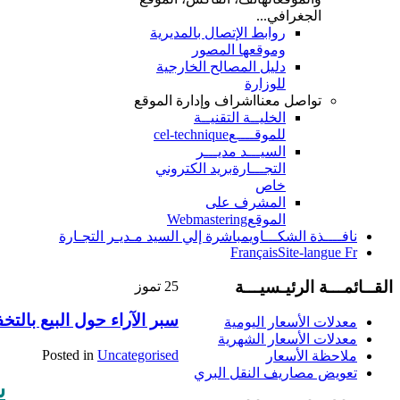
الجغرافي...
روابط الإتصال بالمديرية
وموقعها المصور
دليل المصالح الخارجية
للوزارة
تواصل معنا
اشراف وإدارة الموقع
الخليــة التقنيــة
للموقــــع
cel-technique
السيـــد مديـــر
التجـــارة
بريد الكتروني
خاص
المشرف على
الموقع
Webmastering
نافــــذة الشكـــاوي
مباشرة إلي السيد مـديـر التجـارة
Français
Site-langue Fr
القــائمـــة الرئيـسيـــة
25
تموز
سبر الآراء حول البيع بالتخ
معدلات الأسعار اليومية
معدلات الأسعار الشهرية
Posted in
Uncategorised
ملاحظة الأسعار
تعويض مصاريف النقل البري
س