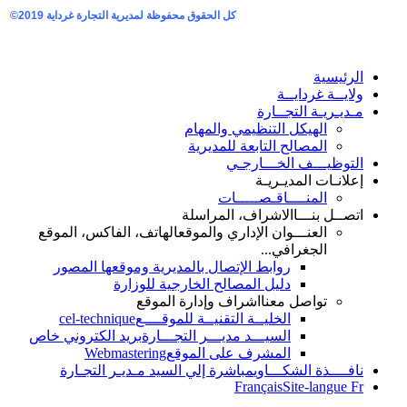
كل الحقوق محفوظة لمديرية التجارة غرداية
2019©
الرئيسية
ولايــة غردايــة
مـديـريـة التجــارة
الهيكل التنظيمي والمهام
المصالح التابعة للمديرية
التوظيـــف الخـــارجـي
إعلانـات المديـريـة
المنــــاقـصـــــات
اتصــل بنـــا
الاشراف، المراسلة
العنـــوان الإداري والموقع
الهاتف، الفاكس، الموقع
الجغرافي...
روابط الإتصال بالمديرية وموقعها المصور
دليل المصالح الخارجية للوزارة
تواصل معنا
اشراف وإدارة الموقع
الخليــة التقنيــة للموقــــع
cel-technique
السيـــد مديـــر التجـــارة
بريد الكتروني خاص
المشرف على الموقع
Webmastering
نافــــذة الشكـــاوي
مباشرة إلي السيد مـديـر التجـارة
Français
Site-langue Fr