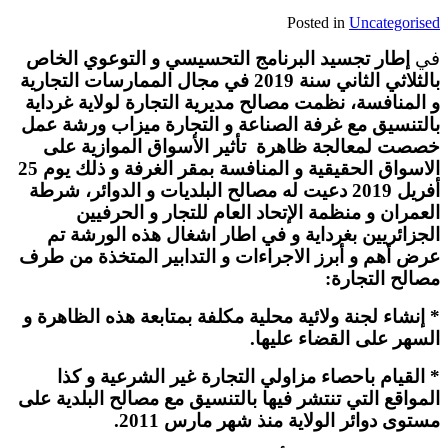
Posted in
Uncategorised
في
إطار تجسيد البرنامج التحسيسي و التوعوي الخاص
بالثلاثي الثاني سنة 2019 في مجال الممارسات التجارية
و المنافسة، نظمت مصالح مديرية التجارة لولاية غرداية
بالتنسيق مع غرفة الصناعة و التجارة ميزاب ورشة عمل
خصصت لمعالجة ظاهرة
تأثير الأسواق الموازية على
الاسواق الحقيقية و المنافسة بمقر الغرفة و ذلك يوم 25
أفريل 2019 دعيت له مصالح البلديات و الدوائر، شرطة
العمران و منظمة الإتحاد العام للتجار و الحرفيين
الجزائريين بغرداية و في اطار اشغال هذه الورشة تم
عرض أهم و أبرز الاجراءات و التدابير المتخذة من طرف
مصالح التجارة:
* إنشاء لجنة ولائية محلية مكلفة بمتابعة هذه الظاهرة و
السهر على القضاء عليها.
* القيام باحصاء مزاولي التجارة غير الشرعية و كذا
المواقع التي تنتشر فيها بالتنسيق مع مصالح البلدية على
مستوى دوائر الولاية منذ شهر مارس 2011.