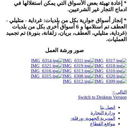
* إعادة تهيئة بعض الأسواق التي يمكن استغلالها في
ادماج التجار غير الشرعيين.
* إنجاز أسواق جوارية بكل من بلديات: غرداية - متليلي -
العطف تم استلامها و 6 أسواق أخرى بكل من بلديات
(غرداية، متليلي، العطف، بريان، زلفانة، بنورة) تم تجميد
العمليات.
صور ورشة العمل
التالي >
.
AdmirorGallery 4.5.0
, author/s
Vasiljevski
&
Kekeljevic
Switch to Desktop Version
اتصل بنا
وزارة التجارة
المديرية الجهوية -ورقلة-
مواقع القطاع