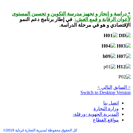
* دراسة و إنجاز و تجهيز مدرسة التكوين و تحسين المستوى
لأعوان الرقابة و قمع الغش:
في إطار برنامج دعم النمو
الإقتصادي
و هو في مرحلة الدراسة.
< السابق
التالي >
Switch to Desktop Version
اتصل بنا
وزارة التجارة
المديرية الجهوية -ورقلة-
مواقع القطاع
كل الحقوق محفوظة لمديرية التجارة غرداية
2019©