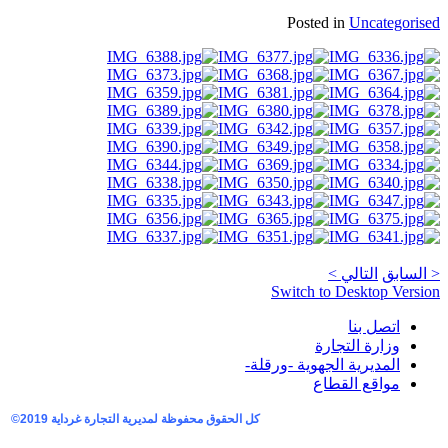
Posted in
Uncategorised
< السابق
التالي >
.
AdmirorGallery 4.5.0
, author/s
Vasiljevski
&
Kekeljevic
Switch to Desktop Version
اتصل بنا
وزارة التجارة
المديرية الجهوية -ورقلة-
مواقع القطاع
كل الحقوق محفوظة لمديرية التجارة غرداية
2019©